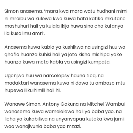
Simon anasema, ‘mara kwa mara watu hudhani mimi
ni mraibu wa kulewa kwa kuwa hata katika mkutano
mashuhuri hali ya kulala ikija huwa sina cha kufanya
ila kusalimu amri’.
Anasema kuwa kabla ya kushikwa na usingizi huu wa
ghafla huanza kuhisi hali ya joto kisha mishipa yake
huanza kuwa moto kabla ya usingizi kumpata.
Ugonjwa huu wa narcolepsy hauna tiba, na
madaktari wanasema kuwa ni dawa tu ambazo mtu
hupewa ilikuihimili hali hii.
Wanawe Simon, Antony Gakuna na Mitchel Wambui
wanasema kuwa wameielewa hali ya baba yao, na
licha ya kukabiliwa na unyanyapaa kutoka kwa jamii
wao wanajivunia baba yao mzazi.