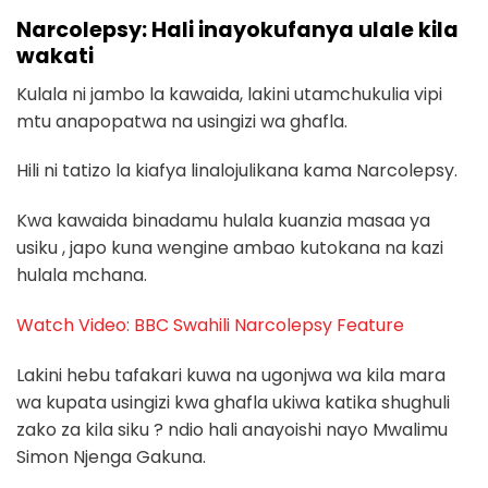
Narcolepsy: Hali inayokufanya ulale kila
wakati
Kulala ni jambo la kawaida, lakini utamchukulia vipi
mtu anapopatwa na usingizi wa ghafla.
Hili ni tatizo la kiafya linalojulikana kama Narcolepsy.
Kwa kawaida binadamu hulala kuanzia masaa ya
usiku , japo kuna wengine ambao kutokana na kazi
hulala mchana.
Watch Video: BBC Swahili Narcolepsy Feature
Lakini hebu tafakari kuwa na ugonjwa wa kila mara
wa kupata usingizi kwa ghafla ukiwa katika shughuli
zako za kila siku ? ndio hali anayoishi nayo Mwalimu
Simon Njenga Gakuna.