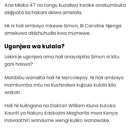
Ana Miaka 47 na tangu kuzaliwa kwake anakumbuka
akijipata kichakani akiwa amelala.
Hii ni hali ambayo mkewe Simon, Bi Caroline Njenga
amekuwa akiishuhudia kwa mumewe.
Ugonjwa wa kulala?
Lakini je ugonjwa ama hali anayoipitia Simon ni kitu
gani haswa?
Matibibu wanaiita hali hii Narcolepsy. Ni hali ambayo
inamkumba mtu na kushindwa kujizuia kulala kila
wakati .
Hali hii kulingana na Daktari William Kiuna kutoka
Kaunti ya Nakuru Kaskazini Magharibi mwa Kenya
inawaathiri wanaume wengi kuliko wanawake.