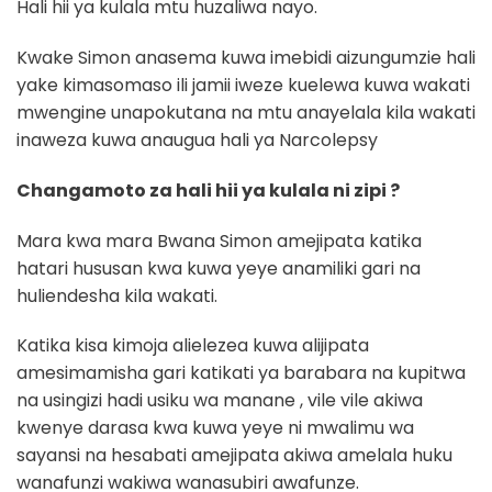
Hali hii ya kulala mtu huzaliwa nayo.
Kwake Simon anasema kuwa imebidi aizungumzie hali
yake kimasomaso ili jamii iweze kuelewa kuwa wakati
mwengine unapokutana na mtu anayelala kila wakati
inaweza kuwa anaugua hali ya Narcolepsy
Changamoto za hali hii ya kulala ni
zipi
?
Mara kwa mara Bwana Simon amejipata katika
hatari hususan kwa kuwa yeye anamiliki gari na
huliendesha kila wakati.
Katika kisa kimoja alielezea kuwa alijipata
amesimamisha gari katikati ya barabara na kupitwa
na usingizi hadi usiku wa manane , vile vile akiwa
kwenye darasa kwa kuwa yeye ni mwalimu wa
sayansi na hesabati amejipata akiwa amelala huku
wanafunzi wakiwa wanasubiri awafunze.